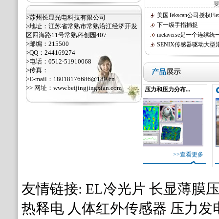
美国Tekscan公司授权Flexfo
>苏州长显光电科技有限公司
下一级手指捕捉
>地址：江苏省常熟市常熟沿江经济开发
区四海路11号常熟科创园407
metaverse是一个连续统
>邮编：215500
SENIX传感器驱动大型
>QQ：244169274
>电话：0512-51910068
>传真：
>E-mail：18018176686@189.cn
>> 网址：
www.beijingjingxian.com
分布...
压力和压力分布...
压力和压力分布...
>>查看更多
>>查看更多
>>查看更多
友情链接:
EL冷光片
长显薄膜
热释电
人体红外传感器
压力发